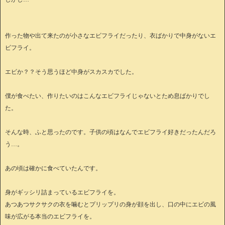
作った物や出て来たのが小さなエビフライだったり、衣ばかりで中身がないエ
ビフライ。
エビか？？そう思うほど中身がスカスカでした。
僕が食べたい、作りたいのはこんなエビフライじゃないとため息ばかりでし
た。
そんな時、ふと思ったのです。子供の頃はなんでエビフライ好きだったんだろ
う…。
あの頃は確かに食べていたんです。
身がギッシリ詰まっているエビフライを。
あつあつサクサクの衣を噛むとプリップリの身が顔を出し、口の中にエビの風
味が広がる本当のエビフライを。