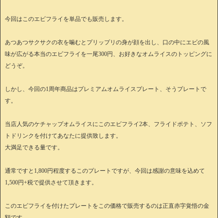
今回はこのエビフライを単品でも販売します。
あつあつサクサクの衣を噛むとプリップリの身が顔を出し、口の中にエビの風
味が広がる本当のエビフライを一尾300円、お好きなオムライスのトッピングに
どうぞ。
しかし、今回の1周年商品はプレミアムオムライスプレート、そうプレートで
す。
当店人気のケチャップオムライスにこのエビフライ2本、フライドポテト、ソフ
トドリンクを付けてあなたに提供致します。
大満足できる量です。
通常ですと1,800円程度するこのプレートですが、今回は感謝の意味を込めて
1,500円+税で提供させて頂きます。
このエビフライを付けたプレートをこの価格で販売するのは正直赤字覚悟の金
額です。