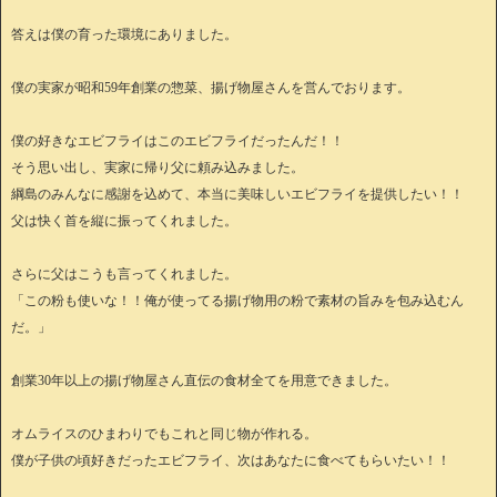
答えは僕の育った環境にありました。
僕の実家が昭和59年創業の惣菜、揚げ物屋さんを営んでおります。
僕の好きなエビフライはこのエビフライだったんだ！！
そう思い出し、実家に帰り父に頼み込みました。
綱島のみんなに感謝を込めて、本当に美味しいエビフライを提供したい！！
父は快く首を縦に振ってくれました。
さらに父はこうも言ってくれました。
「この粉も使いな！！俺が使ってる揚げ物用の粉で素材の旨みを包み込むん
だ。」
創業30年以上の揚げ物屋さん直伝の食材全てを用意できました。
オムライスのひまわりでもこれと同じ物が作れる。
僕が子供の頃好きだったエビフライ、次はあなたに食べてもらいたい！！