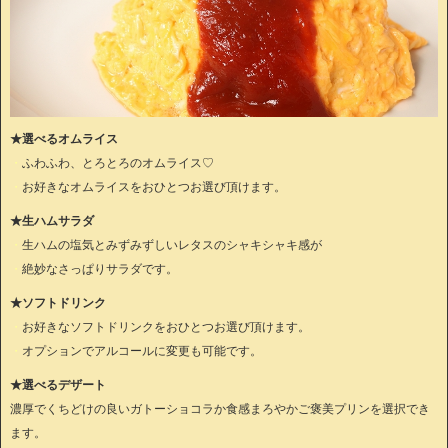
★選べるオムライス
・
ふわふわ、とろとろのオムライス♡
・
お好きなオムライスをおひとつお選び頂けます。
★生ハムサラダ
・
生ハムの塩気とみずみずしいレタスのシャキシャキ感が
・
絶妙なさっぱりサラダです。
★ソフトドリンク
・
お好きなソフトドリンクをおひとつお選び頂けます。
・
オプションでアルコールに変更も可能です。
★選べるデザート
濃厚でくちどけの良いガトーショコラか食感まろやかご褒美プリンを選択でき
ます。