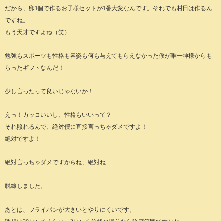
だから、卵1個で作るお子様セットが1番大変なんです。それでも村田は作るん
ですね。
もう天才ですよね（笑）
勉強もスポーツも性格も容姿も何も与えてもらえなかった僕が唯一神様からも
らったギフトなんだ！
少し言ったって良いじゃないか！
えっ！カッコいいし、性格もいいって？
それ照れるんで、絶対僕に直接言っちゃダメですよ！
絶対ですよ！
絶対言っちゃダメですからね、絶対ね…
脱線しました。
あとは、フライパンが大きいとやりにくいです。