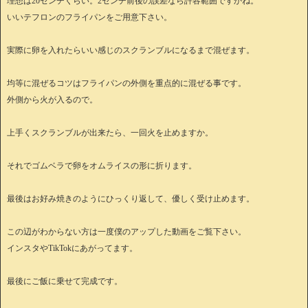
理想は20センチくらい。2センチ前後の誤差なら許容範囲ですかね。
いいテフロンのフライパンをご用意下さい。
実際に卵を入れたらいい感じのスクランブルになるまで混ぜます。
均等に混ぜるコツはフライパンの外側を重点的に混ぜる事です。
外側から火が入るので。
上手くスクランブルが出来たら、一回火を止めますか。
それでゴムベラで卵をオムライスの形に折ります。
最後はお好み焼きのようにひっくり返して、優しく受け止めます。
この辺がわからない方は一度僕のアップした動画をご覧下さい。
インスタやTikTokにあがってます。
最後にご飯に乗せて完成です。