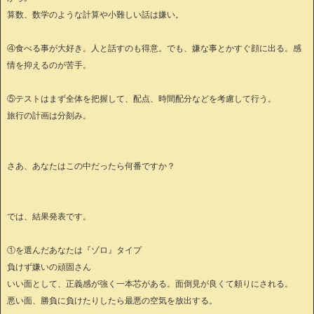
算数、数学のような計算や小難しい話は嫌い。
④食べる事が大好き。人と話すのも得意。でも、嫌な事とかすぐ顔に出る。感
情を抑えるのが苦手。
⑤テストはまず全体を把握して、配点、時間配分などを考慮して行う。
旅行の計画は分刻み。
さあ、あなたはこの中だったら何番ですか？
では、結果発表です。
①を選んだあなたは『ゾロ』タイプ
負けず嫌いの頑固さん
いい面として、正義感が強く一本芯がある。面倒見が良くて頼りにされる。
悪い面、勝負に負けたりしたら最悪の空気を放出する。