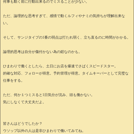
何事も動く前に行動出来るのでミスることが少ない。
ただ、論理的な思考すぎて、感情で動くルフィやナミの気持ちが理解出来な
い。
そして、サンジタイプの1番の弱点は打たれ弱く、立ち直るのに時間がかかる。
論理的思考は自分が傷付かない為の鎧なのかも。
ひまわりで働くとしたら、土日にお店を爆速でさばくスピードスター。
的確な対応、フォローが得意。予約管理が得意。タイムキーパーとして完璧な
仕事をする。
ただ、何か１つミスると1日気分が沈み、頭も働かない。
気にしなくて大丈夫だよ。
皆さんはどうでしたか？
ウソップ以外の人は是非ひまわりで働いてみてね。