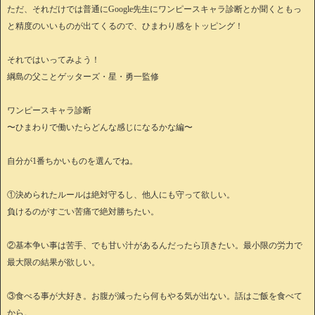
ただ、それだけでは普通にGoogle先生にワンピースキャラ診断とか聞くともっ
と精度のいいものが出てくるので、ひまわり感をトッピング！
それではいってみよう！
綱島の父ことゲッターズ・星・勇一監修
ワンピースキャラ診断
〜ひまわりで働いたらどんな感じになるかな編〜
自分が1番ちかいものを選んでね。
①決められたルールは絶対守るし、他人にも守って欲しい。
負けるのがすごい苦痛で絶対勝ちたい。
②基本争い事は苦手、でも甘い汁があるんだったら頂きたい。最小限の労力で
最大限の結果が欲しい。
③食べる事が大好き。お腹が減ったら何もやる気が出ない。話はご飯を食べて
から。