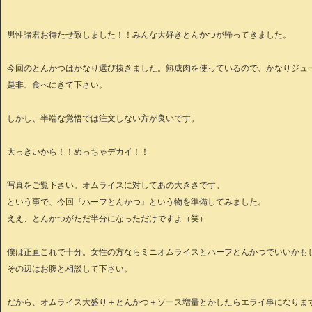
男性諸君お待たせ致しました！！みんな大好きとんかつが帰ってきました。
今回のとんかつはかなり選び抜きました。熟成肉を使っているので、かなりジュ
是非、食べにきて下さい。
しかし、半端な覚悟では注文しない方が良いです。
大っきいから！！めっちゃデカイ！！
写真をご覧下さい。オムライスに対してあの大きさです。
という事で、今回『ハーフとんかつ』という物を準備してみました。
ええ、とんかつがただ半分になっただけですよ（笑）
僕は正直これで十分。女性の方ならミニオムライスとハーフとんかつでいいかも
その辺はお腹と相談して下さい。
だから、オムライス大盛り＋とんかつ＋ソース増量とかしたらエライ事になりま