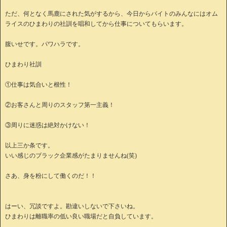
ただ、何となく馬鹿にされた気がするから、今日からバイトのみんなにはオム
ライスのひまわりの社訓を唱和してから仕事についてもらいます。
腹いせです。パワハラです。
ひまわり社訓
①仕事は気合いと根性！
②お客さんと周りのスタッフ第一主義！
③周りに迷惑は絶対かけない！
以上三か条です。
いい感じのブラック企業感がたまりませんね(笑)
さあ、身を粉にして働くのだ！！
はーい、冗談ですよ。勘違いしないで下さいね。
ひまわりは離職率の低い良い職場だと自負しています。