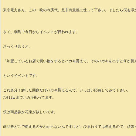
東京電力さん、この一晩の冷房代、是非有意義に使って下さい。そしたら僕も浮
さて、綱島で今日からイベントが行われます。
ざっくり言うと、
「加盟しているお店で買い物をするとハガキ貰えて、そのハガキを出すと何か貰
というイベントです。
これ多分了解した回数だけハガキ貰えるんで、いっぱい応募してみて下さい。
7月11日までハガキ配ってます。
僕は商品券か花束が欲しいです。
商品券どこで使えるのかわからないんですけど、ひまわりでは使えるので、頑張