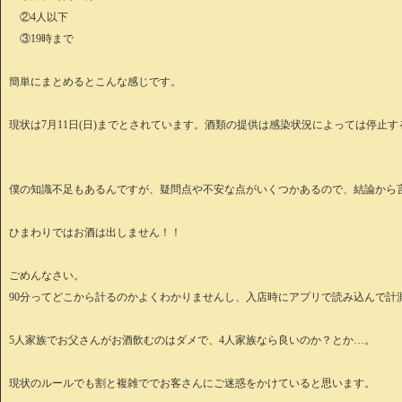
②4人以下
③19時まで
簡単にまとめるとこんな感じです。
現状は7月11日(日)までとされています。酒類の提供は感染状況によっては停止
僕の知識不足もあるんですが、疑問点や不安な点がいくつかあるので、結論から
ひまわりではお酒は出しません！！
ごめんなさい。
90分ってどこから計るのかよくわかりませんし、入店時にアプリで読み込んで計
5人家族でお父さんがお酒飲むのはダメで、4人家族なら良いのか？とか…。
現状のルールでも割と複雑ででお客さんにご迷惑をかけていると思います。