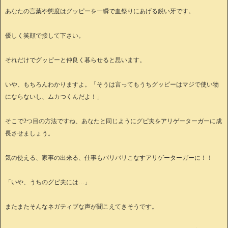
あなたの言葉や態度はグッピーを一瞬で血祭りにあげる鋭い牙です。
優しく笑顔で接して下さい。
それだけでグッピーと仲良く暮らせると思います。
いや、もちろんわかりますよ。「そうは言ってもうちグッピーはマジで使い物
にならないし、ムカつくんだよ！」
そこで2つ目の方法ですね、あなたと同じようにグピ夫をアリゲーターガーに成
長させましょう。
気の使える、家事の出来る、仕事もバリバリこなすアリゲーターガーに！！
「いや、うちのグピ夫には…」
またまたそんなネガティブな声が聞こえてきそうです。