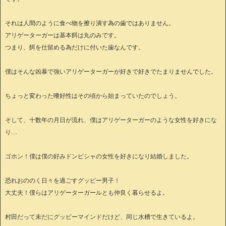
それは人間のように食べ物を擦り潰す為の歯ではありません。
アリゲーターガーは基本餌は丸のみです。
つまり、餌を仕留める為だけに付いた歯なんです。
僕はそんな凶暴で強いアリゲーターガーが好きで好きでたまりませんでした。
ちょっと変わった嗜好性はその頃から始まっていたのでしょう。
そして、十数年の月日が流れ、僕はアリゲーターガーのような女性を好きにな
り…
ゴホン！僕は僕の好みドンピシャの女性を好きになり結婚しました。
恐れおののく日々を過ごすグッピー男子！
大丈夫！僕らはアリゲーターガールとも仲良く暮らせるよ。
村田だって未だにグッピーマインドだけど、同じ水槽で生きているよ。