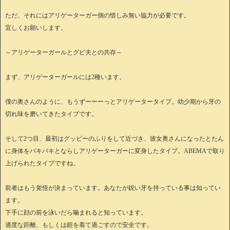
ただ、それにはアリゲーターガー側の惜しみ無い協力が必要です。
宜しくお願いします。
～アリゲーターガールとグピ夫との共存～
まず、アリゲーターガールには2種います。
僕の奥さんのように、もうずーーーっとアリゲータータイプ。幼少期から牙の
切れ味を磨いてきたタイプです。
そして2つ目、最初はグッピーのふりをして近づき、彼女奥さんになったとたん
に身体をバキバキとならしアリゲーターガーに変身したタイプ。ABEMAで取り
上げられたタイプですね。
前者はもう覚悟が決まっています。あなたが鋭い牙を持っている事は知ってい
ます。
下手に顔の前を泳いだら噛まれると知っています。
適度な距離、もしくは鎧を着て過ごすので安全です。