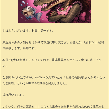
おはようございます、村田・勇一です。
最近お休みのお知らせばかりで本当に申し訳ございませんが、明日7/5(日)臨時
休業致します。私用です。
本日7/4(土)は営業しておりますので、是非是非オムライスを食べに来て下さ
い。
全然関係ない話ですが、YouTubeを見ていたら「旦那の6割が奥さんが怖くなっ
たと回答」というABEMAの動画を発見しました。
僕は思いました。
いやいや、何をご冗談を！！こちとら出会った当初から恐れおののく生活をし