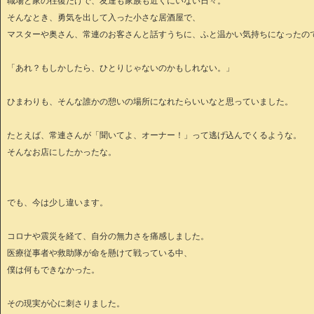
職場と家の往復だけで、友達も家族も近くにいない日々。
そんなとき、勇気を出して入った小さな居酒屋で、
マスターや奥さん、常連のお客さんと話すうちに、ふと温かい気持ちになったの
「あれ？もしかしたら、ひとりじゃないのかもしれない。」
ひまわりも、そんな誰かの憩いの場所になれたらいいなと思っていました。
たとえば、常連さんが「聞いてよ、オーナー！」って逃げ込んでくるような。
そんなお店にしたかったな。
でも、今は少し違います。
コロナや震災を経て、自分の無力さを痛感しました。
医療従事者や救助隊が命を懸けて戦っている中、
僕は何もできなかった。
その現実が心に刺さりました。