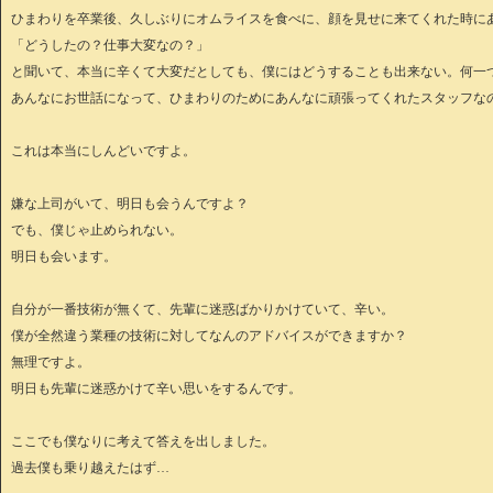
ひまわりを卒業後、久しぶりにオムライスを食べに、顔を見せに来てくれた時に
「どうしたの？仕事大変なの？」
と聞いて、本当に辛くて大変だとしても、僕にはどうすることも出来ない。何一
あんなにお世話になって、ひまわりのためにあんなに頑張ってくれたスタッフな
これは本当にしんどいですよ。
嫌な上司がいて、明日も会うんですよ？
でも、僕じゃ止められない。
明日も会います。
自分が一番技術が無くて、先輩に迷惑ばかりかけていて、辛い。
僕が全然違う業種の技術に対してなんのアドバイスができますか？
無理ですよ。
明日も先輩に迷惑かけて辛い思いをするんです。
ここでも僕なりに考えて答えを出しました。
過去僕も乗り越えたはず…