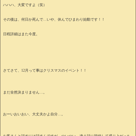
ハハハ、大変ですよ（笑）
その後は、何日か死んで…いや、休んでひまわり始動です！！
日程詳細はまた今度。
さてさて、12月って事はクリスマスのイベント！！
まだ全然決まりません…。
おーいおいおい、大丈夫かよ自分…。
お客さんと話すには話すんですが、ついつい、違う話に脱線して盛り上がっち