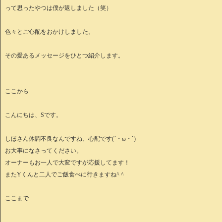
って思ったやつは僕が返しました（笑）
色々とご心配をおかけしました。
その愛あるメッセージをひとつ紹介します。
ここから
こんにちは、Sです。
しほさん体調不良なんですね、心配です(´・ω・`)
お大事になさってください。
オーナーもお一人で大変ですが応援してます！
またYくんと二人でご飯食べに行きますね^ ^
ここまで