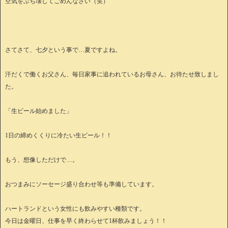
空気をぶち壊してごめんなさい（笑）
さてさて、七夕という事で…夏ですよね。
汗だくで働くお父さん、毎日家事に追われているお母さん、お待たせ致しまし
た。
「生ビール始めました」
1日の締めくくりに冷たい生ビール！！
もう、想像しただけで…。
おつまみにソーセージ盛り合わせ等も準備しています。
ハートランドという女性にも飲みやすい種類です。
今日は金曜日、仕事を早く終わらせて1杯飲みましょう！！