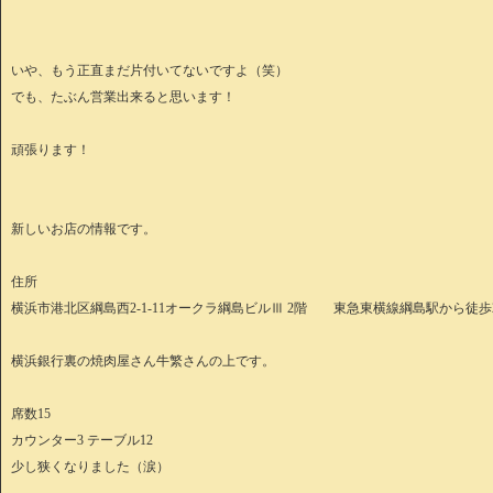
いや、もう正直まだ片付いてないですよ（笑）
でも、たぶん営業出来ると思います！
頑張ります！
新しいお店の情報です。
住所
横浜市港北区綱島西2-1-11オークラ綱島ビルⅢ 2階 東急東横線綱島駅から
横浜銀行裏の焼肉屋さん牛繁さんの上です。
席数15
カウンター3 テーブル12
少し狭くなりました（涙）