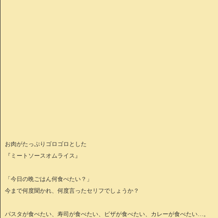
お肉がたっぷりゴロゴロとした
『ミートソースオムライス』
「今日の晩ごはん何食べたい？」
今まで何度聞かれ、何度言ったセリフでしょうか？
パスタが食べたい、寿司が食べたい、ピザが食べたい、カレーが食べたい…。