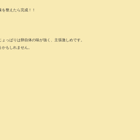
味を整えたら完成！！
じょっぱりは卵自体の味が強く、主張激しめです。
うかもしれません。