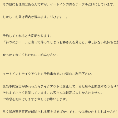
その他にも理由はあるんですが、イートインの席をテーブルだけにしています。
しかし、お昼は店内が混みます。並びます…。
予約してくれると大変助かります。
「待つのかー…」と言って帰ってしまうお客さんを見ると、申し訳ない気持ちと
せっかく来てくれたのにごめんなさい。
イートインもテイクアウトも予約出来るので是非ご利用下さい。
緊急事態宣言が終わったらテイクアウトは休止して、また席を全開放するつもり
それまで小さく営業しています。お客さんは最高10人しか入れません。
ご迷惑をお掛けしますが宜しくお願いします。
早く緊急事態宣言が解除される事を祈るばかりです。今は辛いかもしれませんが