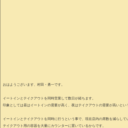
おはようございます、村田・勇一です。
イートインとテイクアウトを同時営業して数日が経ちます。
印象としては昼はイートインの需要が高く、夜はテイクアウトの需要が高いとい
イートインとテイクアウトを同時に行うという事で、現在店内の席数を減らして
テイクアウト用の容器を大量にカウンターに置いているからです。